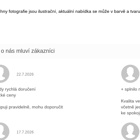
hny fotografie jsou ilustrační, aktuální nabídka se může v barvě a tvaru l
Hodnocení obchodu je 5 z 5 hvězdiček.
22.7.2026
dy rychlá doručení
+ splnilo
zké ceny
Kvalita v
puji pravidelně, mohu doporučit
včetně je
ke spokoj
Hodnocení obchodu je 5 z 5 hvězdiček.
17.7.2026