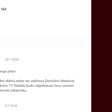
išit.
Hodnocení obchodu je 5 z 5 hvězdiček.
20.7.2026
 moje přáni
elmi dobrá,nelze nic vytknout.Doručení bleskové
dnání !!!! Nadále budu objednávat.Jsou vzorem
enosti zákazníku.
Hodnocení obchodu je 5 z 5 hvězdiček.
8.7.2026