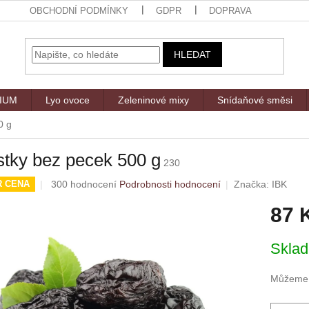
OBCHODNÍ PODMÍNKY
GDPR
DOPRAVA
HLEDAT
MIUM
Lyo ovoce
Zeleninové mixy
Snídaňové směsi
0 g
tky bez pecek 500 g
230
Průměrné
300 hodnocení
Podrobnosti hodnocení
Značka:
IBK
R CENA
hodnocení
87 
produktu
je
4,9
Měrná
Skla
z
cena:
5
hvězdiček.
Můžeme d