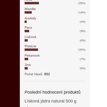
(28%)
Mandle
(14%)
Arašídy
(4%)
Para
(9%)
Lískové
(6%)
Pistácie
(26%)
Pekanové
(7%)
Jiné
(6%)
Počet hlasů:
852
Poslední hodnocení produktů
Lísková jádra natural 500 g
|