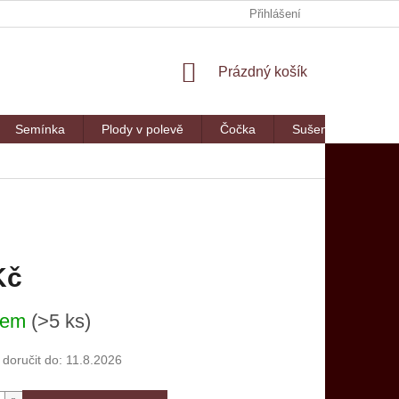
Přihlášení
NÁKUPNÍ
Prázdný košík
KOŠÍK
Semínka
Plody v polevě
Čočka
Sušené maso
Kč
dem
(>5 ks)
oručit do:
11.8.2026