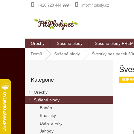
Přejít
+420 728 444 999
info@fitplody.cz
na
obsah
Ořechy
Sušené plody
Sušené plody PRE
Domů
Sušené plody
Švestky bez pecek 50
P
Šves
o
Přeskočit
s
Kategorie
kategorie
SUPE
t
r
Ořechy
a
Sušené plody
n
Banán
n
í
Brusinky
p
Datle a Fíky
a
Jahody