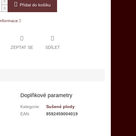
Přidat do košíku
 informace
ZEPTAT SE
SDÍLET
Doplňkové parametry
Kategorie
:
Sušené plody
EAN
:
8592459004019