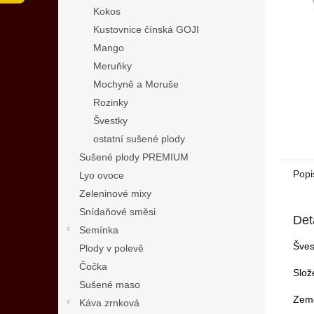
n
Kokos
e
Kustovnice čínská GOJI
l
Mango
Meruňky
Mochyně a Moruše
Rozinky
Švestky
ostatní sušené plody
Sušené plody PREMIUM
Popi
Lyo ovoce
Zeleninové mixy
Snídaňové směsi
Det
Semínka
Šves
Plody v polevě
Čočka
Slož
Sušené maso
Země
Káva zrnková