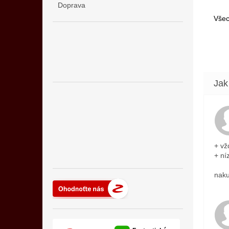
Doprava
Všec
+ vž
+ ní
naku