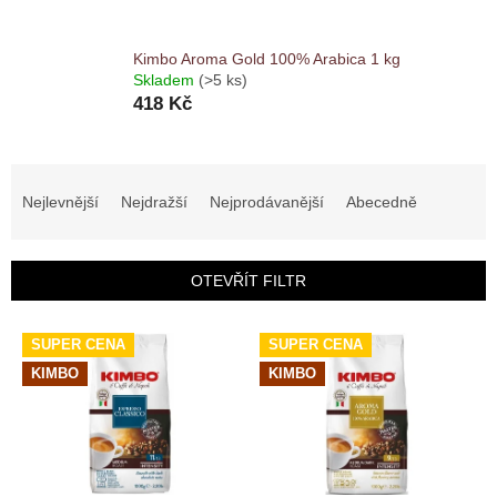
Kimbo Aroma Gold 100% Arabica 1 kg
Skladem
(>5 ks)
418 Kč
Ř
a
Nejlevnější
Nejdražší
Nejprodávanější
Abecedně
z
e
n
OTEVŘÍT FILTR
í
p
V
r
SUPER CENA
SUPER CENA
ý
o
KIMBO
KIMBO
p
d
i
u
s
k
p
t
r
ů