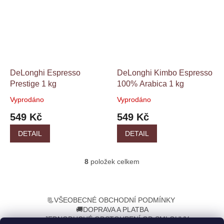
DeLonghi Espresso
DeLonghi Kimbo Espresso
Prestige 1 kg
100% Arabica 1 kg
Vyprodáno
Vyprodáno
Průměrné
Průměrné
hodnocení
hodnocení
549 Kč
549 Kč
produktu
produktu
je
je
DETAIL
DETAIL
4,5
4,8
z
z
5
5
8
položek celkem
O
hvězdiček.
hvězdiček.
v
l
Z
á
á
📃VŠEOBECNÉ OBCHODNÍ PODMÍNKY
d
p
🚚DOPRAVA A PLATBA
a
a
➡️JEDNODUCHÉ ODSTOUPENÍ OD SMLOUVY
c