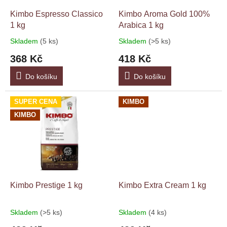
o
d
Kimbo Espresso Classico
Kimbo Aroma Gold 100%
u
1 kg
Arabica 1 kg
k
Skladem
(5 ks)
Skladem
(>5 ks)
Průměrné
Průměrné
t
hodnocení
hodnocení
368 Kč
418 Kč
ů
produktu
produktu
je
je
Do košíku
Do košíku
4,8
4,8
z
z
5
5
SUPER CENA
KIMBO
hvězdiček.
hvězdiček.
KIMBO
Kimbo Prestige 1 kg
Kimbo Extra Cream 1 kg
Skladem
(>5 ks)
Skladem
(4 ks)
Průměrné
Průměrné
hodnocení
hodnocení