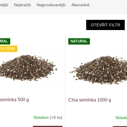
nější
Nejdražší
Nejprodávanější
Abecedně
OTEVŘÍT FILTR
URAL
NATURAL
ER CENA
semínka 500 g
Chia semínka 1000 g
Skladem
(>5 ks)
Skla
rné
Průměrné
cení
hodnocení