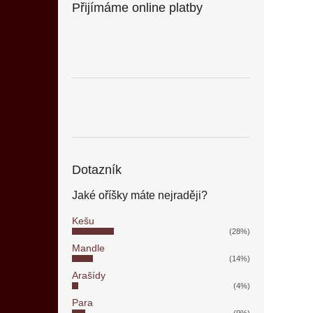
Přijímáme online platby
Dotazník
Jaké oříšky máte nejraději?
Kešu
(28%)
Mandle
(14%)
Arašídy
(4%)
Para
(9%)