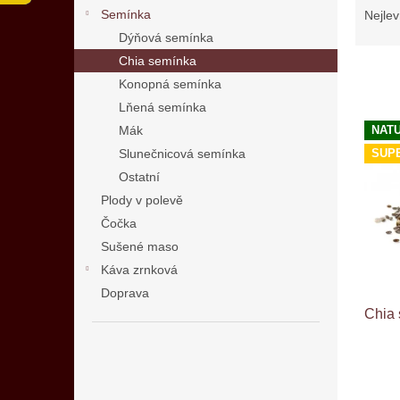
n
a
Semínka
Nejlev
e
z
Dýňová semínka
l
e
Chia semínka
n
Konopná semínka
í
Lňená semínka
p
V
r
Mák
NAT
ý
o
SUP
Slunečnicová semínka
p
d
Ostatní
i
u
s
Plody v polevě
k
p
Čočka
t
r
Sušené maso
ů
o
Káva zrnková
d
Doprava
u
Chia 
k
t
ů
Průmě
hodno