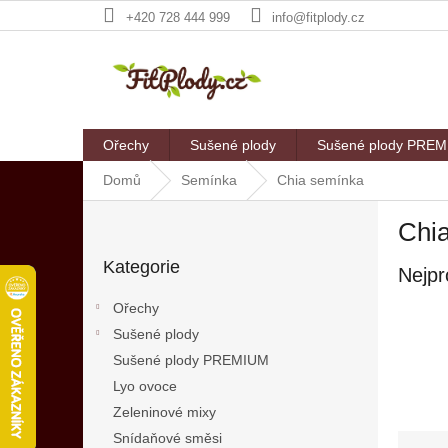
Přejít
+420 728 444 999
info@fitplody.cz
na
obsah
Ořechy
Sušené plody
Sušené plody PRE
Domů
Semínka
Chia semínka
P
Chi
o
Přeskočit
s
Kategorie
kategorie
Nejpr
t
r
Ořechy
a
Sušené plody
n
Sušené plody PREMIUM
n
í
Lyo ovoce
p
Zeleninové mixy
a
Snídaňové směsi
Ř