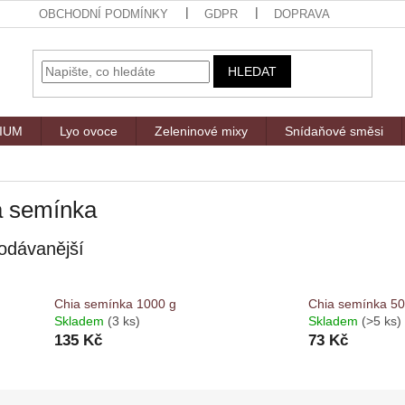
OBCHODNÍ PODMÍNKY
GDPR
DOPRAVA
HLEDAT
MIUM
Lyo ovoce
Zeleninové mixy
Snídaňové směsi
a semínka
odávanější
Chia semínka 1000 g
Chia semínka 50
Skladem
(3 ks)
Skladem
(>5 ks)
135 Kč
73 Kč