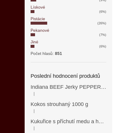
Lískové
(6%)
Pistácie
(26%)
Pekanové
(7%)
Jiné
(6%)
Počet hlasů:
851
Poslední hodnocení produktů
Indiana BEEF Jerky PEPPERED 90 g
|
Hodnocení produktu je 5 z 5 hvězdiček.
Kokos strouhaný 1000 g
|
Hodnocení produktu je 5 z 5 hvězdiček.
Kukuřice s příchutí medu a hořčice 500 g
|
Hodnocení produktu je 5 z 5 hvězdiček.