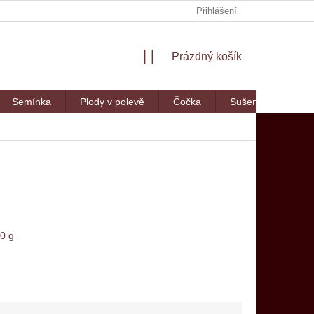
Přihlášení
NÁKUPNÍ
Prázdný košík
KOŠÍK
Semínka
Plody v polevě
Čočka
Sušené maso
0 g