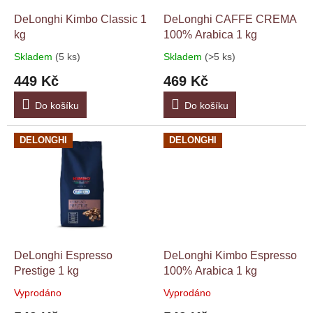
o
d
DeLonghi Kimbo Classic 1
DeLonghi CAFFE CREMA
u
kg
100% Arabica 1 kg
k
Skladem
(5 ks)
Skladem
(>5 ks)
Průměrné
Průměrné
t
hodnocení
hodnocení
449 Kč
469 Kč
ů
produktu
produktu
je
je
Do košíku
Do košíku
4,9
4,7
z
z
5
5
DELONGHI
DELONGHI
hvězdiček.
hvězdiček.
DeLonghi Espresso
DeLonghi Kimbo Espresso
Prestige 1 kg
100% Arabica 1 kg
Vyprodáno
Vyprodáno
Průměrné
Průměrné
hodnocení
hodnocení