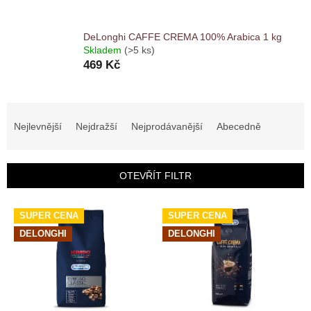
DeLonghi CAFFE CREMA 100% Arabica 1 kg
Skladem
(>5 ks)
469 Kč
Ř
a
Nejlevnější
Nejdražší
Nejprodávanější
Abecedně
z
e
n
OTEVŘÍT FILTR
í
p
V
r
SUPER CENA
SUPER CENA
ý
o
DELONGHI
DELONGHI
p
d
i
u
s
k
p
t
r
ů