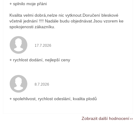
+ splnilo moje přáni
Kvalita velmi dobrá,nelze nic vytknout.Doručení bleskové
včetně jednání !!!! Nadále budu objednávat.Jsou vzorem ke
spokojenosti zákazníku.
Hodnocení obchodu je 5 z 5 hvězdiček.
17.7.2026
+ rychlost dodání, nejlepší ceny
Hodnocení obchodu je 5 z 5 hvězdiček.
8.7.2026
+ spolehlivost, rychlost odeslání, kvalita plodů
Zobrazit další hodnocení
Z