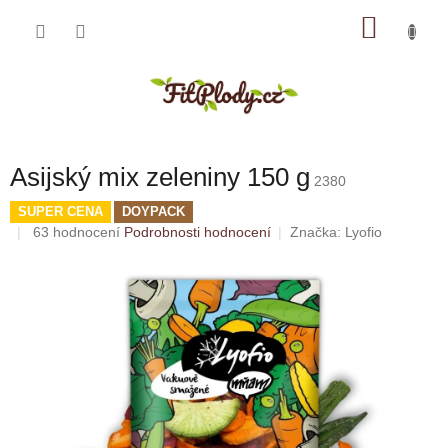
Přejít
NÁKU
na
obsah
KOŠÍK
Asijský mix zeleniny 150 g
2380
SUPER CENA
DOYPACK
Průměrné
63 hodnocení
Podrobnosti hodnocení
Značka:
Lyofio
hodnocení
produktu
je
5,0
z
5
hvězdiček.