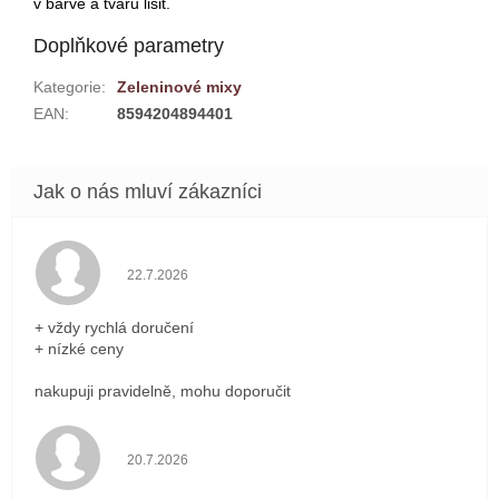
v barvě a tvaru lišit.
Doplňkové parametry
Kategorie
:
Zeleninové mixy
EAN
:
8594204894401
Hodnocení obchodu je 5 z 5 hvězdiček.
22.7.2026
+ vždy rychlá doručení
+ nízké ceny
nakupuji pravidelně, mohu doporučit
Hodnocení obchodu je 5 z 5 hvězdiček.
20.7.2026