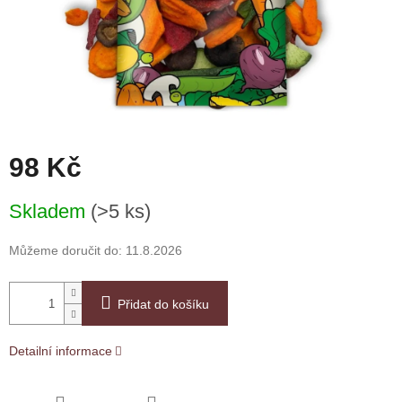
98 Kč
Měrná
Skladem
(>5 ks)
cena:
Můžeme doručit do:
11.8.2026
Přidat do košíku
Detailní informace