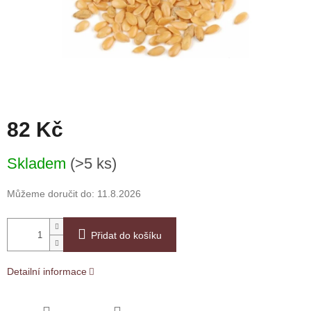
82 Kč
Měrná
Skladem
(>5 ks)
cena:
Můžeme doručit do:
11.8.2026
Přidat do košíku
Detailní informace