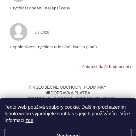
+ rychlost dodání, nejlepší ceny
Hodnocení obchodu je 5 z 5 hvězdiček.
8.7.2026
+ spolehlivost, rychlost odeslání, kvalita plodů
Zobrazit další hodnocení
Z
á
📃VŠEOBECNÉ OBCHODNÍ PODMÍNKY
p
🚚DOPRAVA A PLATBA
a
➡️JEDNODUCHÉ ODSTOUPENÍ OD SMLOUVY
t
Tento web používá soubory cookie. Dalším procházením
í
tohoto webu vyjadřujete souhlas s jejich používáním.. Více
informací
zde
.
Nastavení