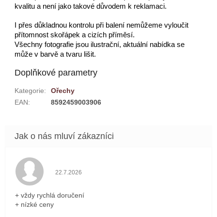
kvalitu a není jako takové důvodem k reklamaci.
I přes důkladnou kontrolu při balení nemůžeme vyloučit
přítomnost skořápek a cizích příměsí.
Všechny fotografie jsou ilustrační, aktuální nabídka se
může v barvě a tvaru lišit.
Doplňkové parametry
Kategorie
:
Ořechy
EAN
:
8592459003906
Hodnocení obchodu je 5 z 5 hvězdiček.
22.7.2026
+ vždy rychlá doručení
+ nízké ceny