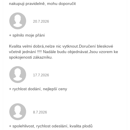
nakupuji pravidelně, mohu doporučit
Hodnocení obchodu je 5 z 5 hvězdiček.
20.7.2026
+ splnilo moje přáni
Kvalita velmi dobrá,nelze nic vytknout.Doručení bleskové
včetně jednání !!!! Nadále budu objednávat.Jsou vzorem ke
spokojenosti zákazníku.
Hodnocení obchodu je 5 z 5 hvězdiček.
17.7.2026
+ rychlost dodání, nejlepší ceny
Hodnocení obchodu je 5 z 5 hvězdiček.
8.7.2026
+ spolehlivost, rychlost odeslání, kvalita plodů