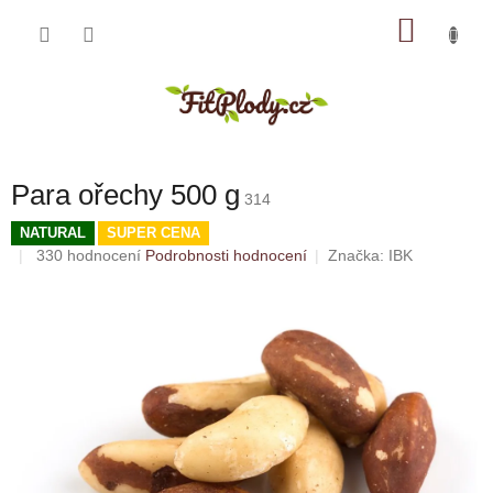
Přejít
NÁKU
na
obsah
KOŠÍK
Para ořechy 500 g
314
NATURAL
SUPER CENA
Průměrné
330 hodnocení
Podrobnosti hodnocení
Značka:
IBK
hodnocení
produktu
je
5,0
z
5
hvězdiček.