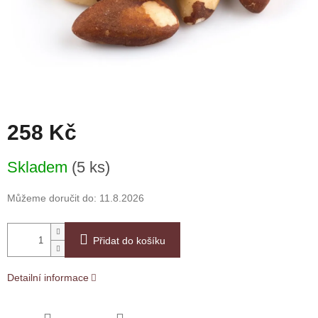
258 Kč
Měrná
Skladem
(5 ks)
cena:
Můžeme doručit do:
11.8.2026
Přidat do košíku
Detailní informace