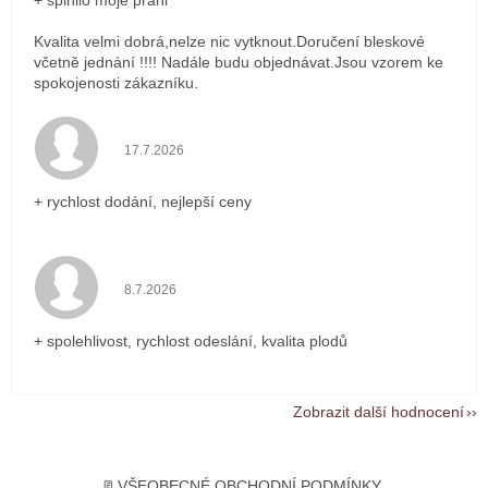
Kvalita velmi dobrá,nelze nic vytknout.Doručení bleskové
včetně jednání !!!! Nadále budu objednávat.Jsou vzorem ke
spokojenosti zákazníku.
Hodnocení obchodu je 5 z 5 hvězdiček.
17.7.2026
+ rychlost dodání, nejlepší ceny
Hodnocení obchodu je 5 z 5 hvězdiček.
8.7.2026
+ spolehlivost, rychlost odeslání, kvalita plodů
Zobrazit další hodnocení
Z
á
📃VŠEOBECNÉ OBCHODNÍ PODMÍNKY