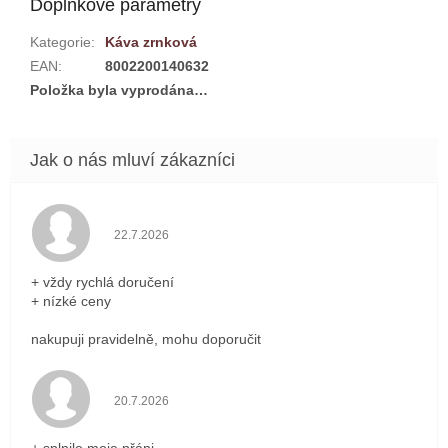
Doplňkové parametry
Kategorie
:
Káva zrnková
EAN
:
8002200140632
Položka byla vyprodána…
Hodnocení obchodu je 5 z 5 hvězdiček.
22.7.2026
+ vždy rychlá doručení
+ nízké ceny
nakupuji pravidelně, mohu doporučit
Hodnocení obchodu je 5 z 5 hvězdiček.
20.7.2026
+ splnilo moje přáni