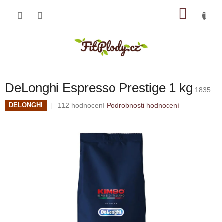
Přejít
NÁKU
na
obsah
KOŠÍK
DeLonghi Espresso Prestige 1 kg
1835
Průměrné
112 hodnocení
Podrobnosti hodnocení
DELONGHI
hodnocení
produktu
je
4,5
z
5
hvězdiček.