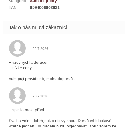
Kategorie
:
Sušené plody
EAN
:
8594008802831
Hodnocení obchodu je 5 z 5 hvězdiček.
22.7.2026
+ vždy rychlá doručení
+ nízké ceny
nakupuji pravidelně, mohu doporučit
Hodnocení obchodu je 5 z 5 hvězdiček.
20.7.2026
+ splnilo moje přáni
Kvalita velmi dobrá,nelze nic vytknout.Doručení bleskové
včetně jednání !!!! Nadále budu objednávat.Jsou vzorem ke