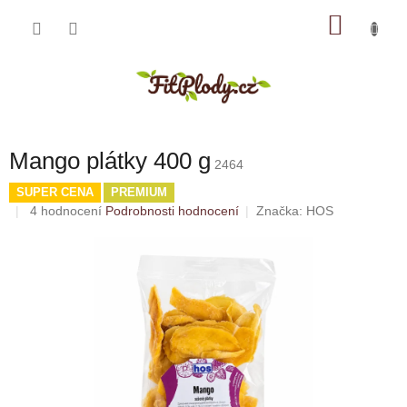
Přejít
NÁKU
na
obsah
KOŠÍK
Mango plátky 400 g
2464
SUPER CENA
PREMIUM
Průměrné
4 hodnocení
Podrobnosti hodnocení
Značka:
HOS
hodnocení
produktu
je
5,0
z
5
hvězdiček.