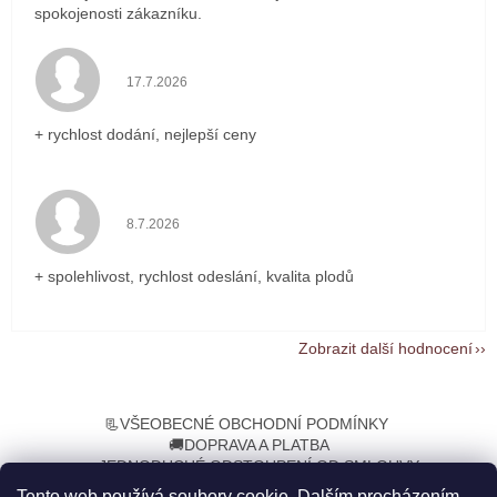
spokojenosti zákazníku.
Hodnocení obchodu je 5 z 5 hvězdiček.
17.7.2026
+ rychlost dodání, nejlepší ceny
Hodnocení obchodu je 5 z 5 hvězdiček.
8.7.2026
+ spolehlivost, rychlost odeslání, kvalita plodů
Zobrazit další hodnocení
Z
á
📃VŠEOBECNÉ OBCHODNÍ PODMÍNKY
p
🚚DOPRAVA A PLATBA
a
➡️JEDNODUCHÉ ODSTOUPENÍ OD SMLOUVY
t
Tento web používá soubory cookie. Dalším procházením