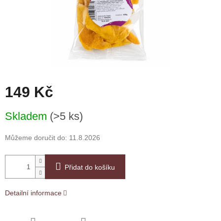
149 Kč
Měrná
Skladem
(>5 ks)
cena:
Můžeme doručit do:
11.8.2026
Přidat do košíku
Detailní informace