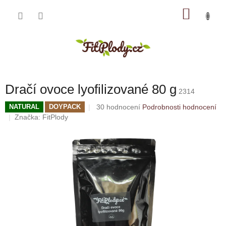
Přejít
NÁKU
na
obsah
KOŠÍK
Dračí ovoce lyofilizované 80 g
2314
Průměrné
30 hodnocení
Podrobnosti hodnocení
NATURAL
DOYPACK
hodnocení
Značka:
FitPlody
produktu
je
5,0
z
5
hvězdiček.