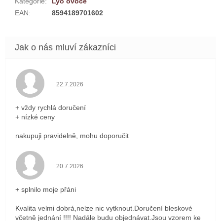
Kategorie
:
Lyo ovoce
EAN
:
8594189701602
Hodnocení obchodu je 5 z 5 hvězdiček.
22.7.2026
+ vždy rychlá doručení
+ nízké ceny
nakupuji pravidelně, mohu doporučit
Hodnocení obchodu je 5 z 5 hvězdiček.
20.7.2026
+ splnilo moje přáni
Kvalita velmi dobrá,nelze nic vytknout.Doručení bleskové
včetně jednání !!!! Nadále budu objednávat.Jsou vzorem ke