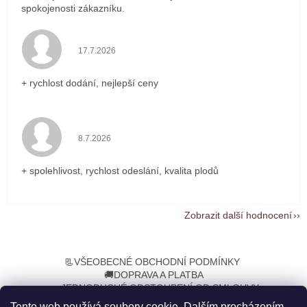
spokojenosti zákazníku.
Hodnocení obchodu je 5 z 5 hvězdiček.
17.7.2026
+ rychlost dodání, nejlepší ceny
Hodnocení obchodu je 5 z 5 hvězdiček.
8.7.2026
+ spolehlivost, rychlost odeslání, kvalita plodů
Zobrazit další hodnocení
Z
á
📃VŠEOBECNÉ OBCHODNÍ PODMÍNKY
p
🚚DOPRAVA A PLATBA
a
➡️JEDNODUCHÉ ODSTOUPENÍ OD SMLOUVY
t
Tento web používá soubory cookie. Dalším procházením