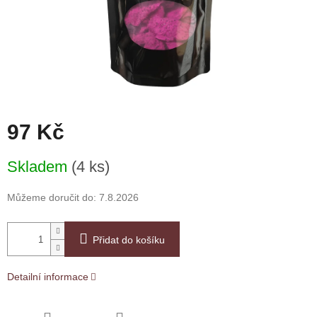
97 Kč
Měrná
Skladem
(4 ks)
cena:
Můžeme doručit do:
7.8.2026
Přidat do košíku
Detailní informace