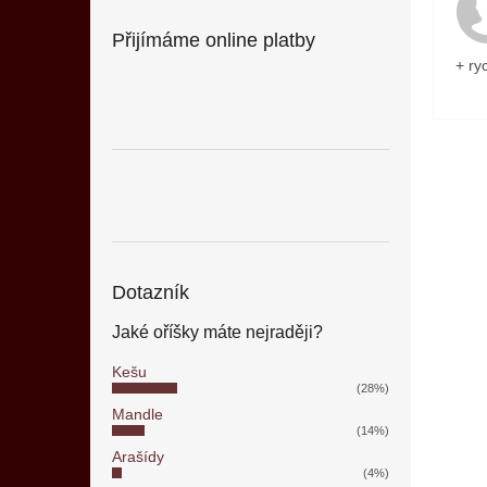
Přijímáme online platby
+ ry
Dotazník
Jaké oříšky máte nejraději?
Kešu
(28%)
Mandle
(14%)
Arašídy
(4%)