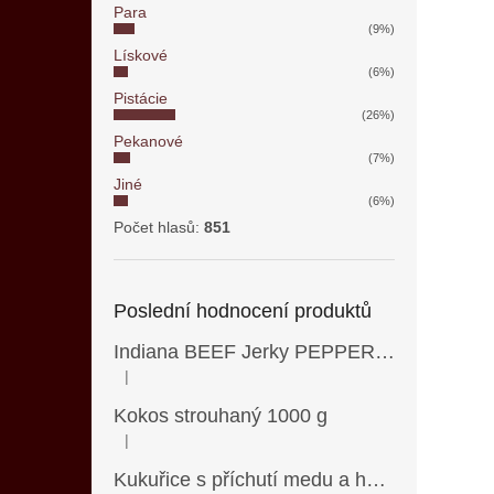
Para
(9%)
Lískové
(6%)
Pistácie
(26%)
Pekanové
(7%)
Jiné
(6%)
Počet hlasů:
851
Poslední hodnocení produktů
Indiana BEEF Jerky PEPPERED 90 g
|
Hodnocení produktu je 5 z 5 hvězdiček.
Kokos strouhaný 1000 g
|
Hodnocení produktu je 5 z 5 hvězdiček.
Kukuřice s příchutí medu a hořčice 500 g