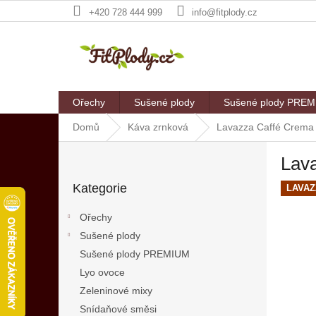
Přejít
+420 728 444 999
info@fitplody.cz
na
obsah
Ořechy
Sušené plody
Sušené plody PRE
Domů
Káva zrnková
Lavazza Caffé Crema 
P
Lav
o
Přeskočit
s
Kategorie
kategorie
LAVAZ
t
r
Ořechy
a
Sušené plody
n
Sušené plody PREMIUM
n
í
Lyo ovoce
p
Zeleninové mixy
a
Snídaňové směsi