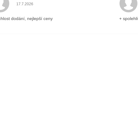
Hodnocení obchodu je 5 z 5 hvězdiček.
17.7.2026
chlost dodání, nejlepší ceny
+ spolehli