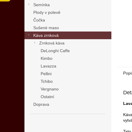
n
Semínka
e
Plody v polevě
l
Čočka
Sušené maso
Káva zrnková
Zrnková káva
DeLonghi Caffe
Kimbo
Lavazza
Popi
Pellini
Tchibo
Vergnano
Det
Ostatní
Lava
Doprava
Káva
vytv
Tato