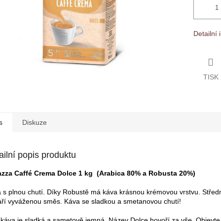
Detailní
TISK
s
Diskuze
ailní popis produktu
zza Caffé Crema Dolce 1 kg (Arabica 80% a Robusta 20%)
 s plnou chutí. Díky Robustě má káva krásnou krémovou vrstvu. Střed
áří vyváženou směs. Káva se sladkou a smetanovou chutí!
 káva je sladká a sametově jemná. Název Dolce hovoří za vše. Objevt