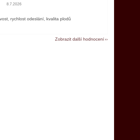
Hodnocení obchodu je 5 z 5 hvězdiček.
8.7.2026
vost, rychlost odeslání, kvalita plodů
Zobrazit další hodnocení