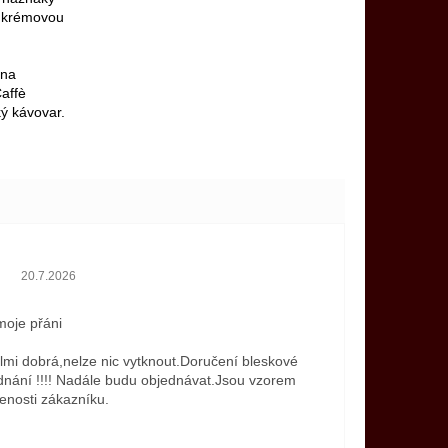
, krémovou
 na
Caffè
ý kávovar.
Hodnocení obchodu je 5 z 5 hvězdiček.
20.7.2026
 moje přáni
elmi dobrá,nelze nic vytknout.Doručení bleskové
dnání !!!! Nadále budu objednávat.Jsou vzorem
enosti zákazníku.