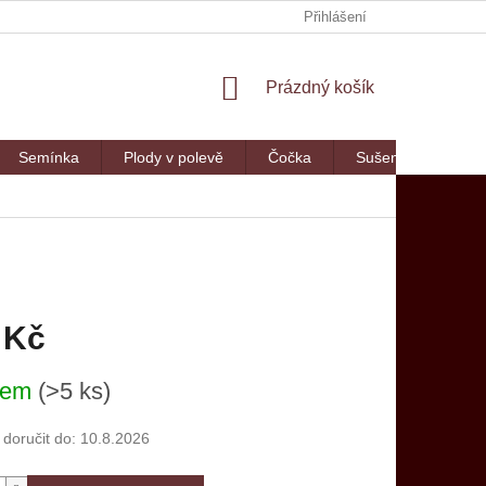
Přihlášení
NÁKUPNÍ
Prázdný košík
KOŠÍK
Semínka
Plody v polevě
Čočka
Sušené maso
 Kč
dem
(>5 ks)
oručit do:
10.8.2026