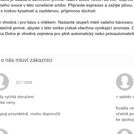
ného ovoce v této vznešené směsi. Připravte espresso a zažijte plnou
 s nízkou kyselostí a zaoblenou, příjemnou dochutí.
i vhodná i pro kávu s mlékem. Nastavte stupeň mletí vašeho kávovaru
atečně jemné, abyste z této směsi získali všechna vynikající aromata. 
a Dolce je vhodná zejména pro plně automatický nebo poloautomatick
Hodnocení obchodu je 5 z 5 hvězdiček.
22.7.2026
dy rychlá doručení
+ splnilo
zké ceny
Kvalita v
puji pravidelně, mohu doporučit
včetně je
ke spokoj