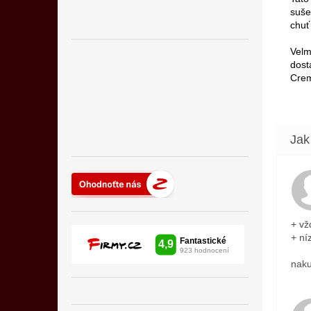
suše
chuť
Velm
dost
Crem
+ vž
+ ní
naku