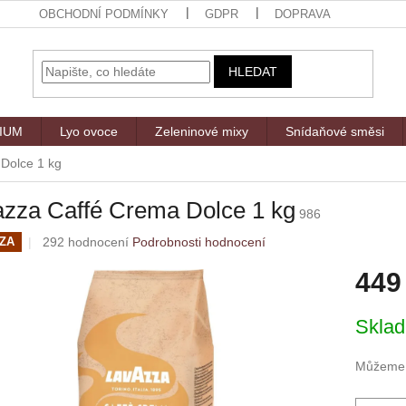
OBCHODNÍ PODMÍNKY
GDPR
DOPRAVA
HLEDAT
MIUM
Lyo ovoce
Zeleninové mixy
Snídaňové směsi
Dolce 1 kg
azza Caffé Crema Dolce 1 kg
986
Průměrné
292 hodnocení
Podrobnosti hodnocení
ZA
hodnocení
449
produktu
je
4,9
Měrná
Skla
z
cena:
5
hvězdiček.
Můžeme d