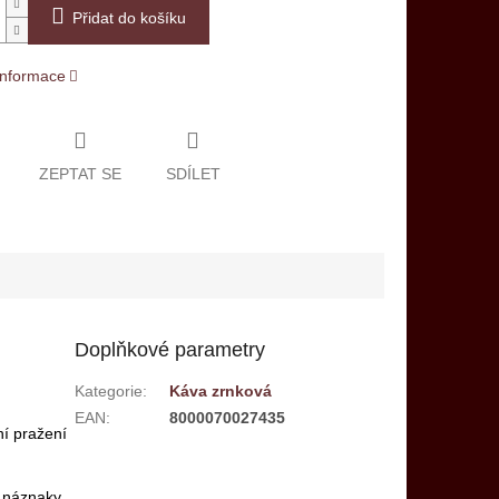
Přidat do košíku
 informace
ZEPTAT SE
SDÍLET
Doplňkové parametry
Kategorie
:
Káva zrnková
EAN
:
8000070027435
ní pražení
e náznaky